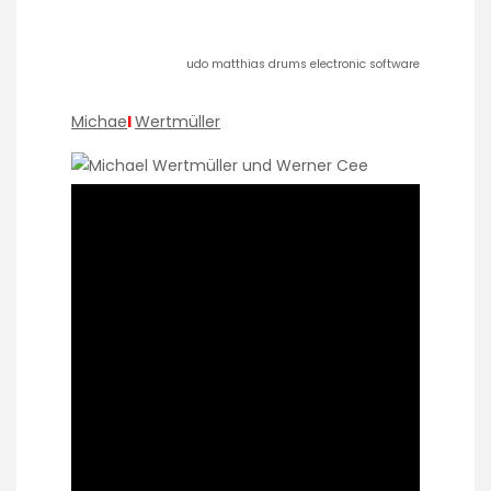
udo matthias drums electronic software
Michae
l
Wertmüller