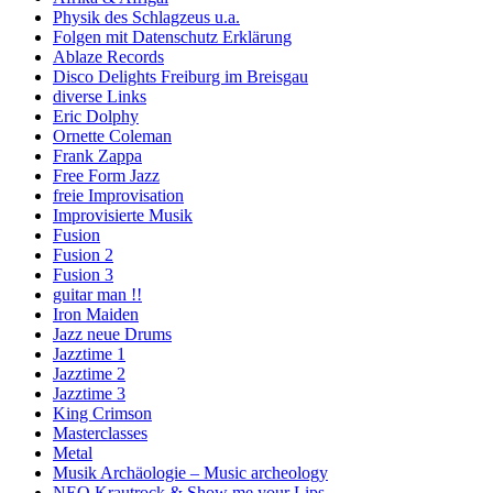
Physik des Schlagzeus u.a.
Folgen mit Datenschutz Erklärung
Ablaze Records
Disco Delights Freiburg im Breisgau
diverse Links
Eric Dolphy
Ornette Coleman
Frank Zappa
Free Form Jazz
freie Improvisation
Improvisierte Musik
Fusion
Fusion 2
Fusion 3
guitar man !!
Iron Maiden
Jazz neue Drums
Jazztime 1
Jazztime 2
Jazztime 3
King Crimson
Masterclasses
Metal
Musik Archäologie – Music archeology
NEO Krautrock & Show me your Lips