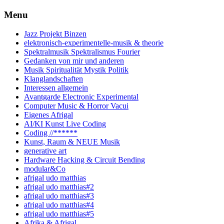
Skip
Menu
to
content
Jazz Projekt Binzen
elektronisch-experimentelle-musik & theorie
Spektralmusik Spektralismus Fourier
Gedanken von mir und anderen
Musik Spiritualität Mystik Politik
Klanglandschaften
Interessen allgemein
Avantgarde Electronic Experimental
Computer Music & Horror Vacui
Eigenes Afrigal
AI/KI Kunst Live Coding
Coding //******
Kunst, Raum & NEUE Musik
generative art
Hardware Hacking & Circuit Bending
modular&Co
afrigal udo matthias
afrigal udo matthias#2
afrigal udo matthias#3
afrigal udo matthias#4
afrigal udo matthias#5
Afrika & Afrigal