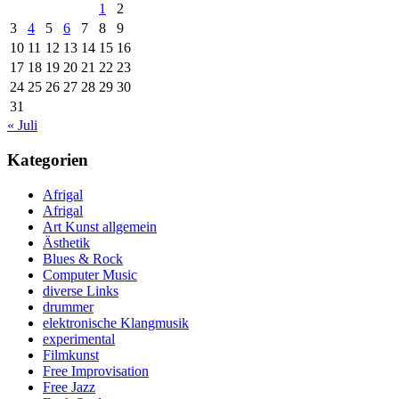
1
2
3
4
5
6
7
8
9
10
11
12
13
14
15
16
17
18
19
20
21
22
23
24
25
26
27
28
29
30
31
« Juli
Kategorien
Afrigal
Afrigal
Art Kunst allgemein
Ästhetik
Blues & Rock
Computer Music
diverse Links
drummer
elektronische Klangmusik
experimental
Filmkunst
Free Improvisation
Free Jazz