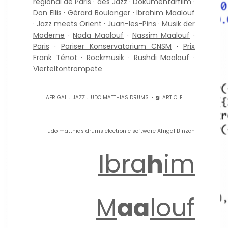
régional de Paris
·
des Jazz
·
Dokumentarfilm
·
Don Ellis
·
Gérard Boulanger
·
Ibrahim Maalouf
·
Jazz meets Orient
·
Juan-les-Pins
·
Musik der
Moderne
·
Nada Maalouf
·
Nassim Maalouf
·
Paris
·
Pariser Konservatorium CNSM
·
Prix
Frank Ténot
·
Rockmusik
·
Rushdi Maalouf
·
Vierteltontrompete
.
.
AFRIGAL
JAZZ
UDO MATTHIAS DRUMS
ARTICLE
udo matthias drums electronic software Afrigal Binzen
Ibra
h
im
M
aa
louf