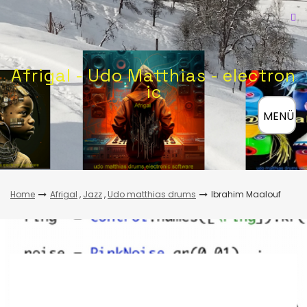
Skip
to
content
Afrigal - Udo Matthias - electron
ic
≡
MENÜ
Home
Afrigal
,
Jazz
,
Udo matthias drums
Ibrahim Maalouf