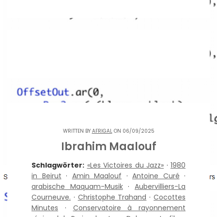
WRITTEN BY
AFRIGAL
ON 06/09/2025
Ibrahim Maalouf
Schlagwörter:
«Les Victoires du Jazz»
·
1980
in Beirut
·
Amin Maalouf
·
Antoine Curé
·
arabische Maquam-Musik
·
Aubervilliers-La
Courneuve.
·
Christophe Trahand
·
Cocottes
Minutes
·
Conservatoire à rayonnement