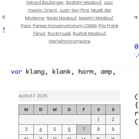
Gérard Boulanger
,
Ibrahim Maalouf
,
Jazz
meets Orient
,
Juan-les-Pins
,
Musik der
Moderne
,
Nada Maalouf
,
Nassim Maalouf
,
Paris
,
Pariser Konservatorium CNSM
,
Prix Frank
Ténot
,
Rockmusik
,
Rushdi Maalouf
,
Vierteltontrompete
AUGUST 2026
M
D
M
D
F
S
S
1
2
3
4
5
6
7
8
9