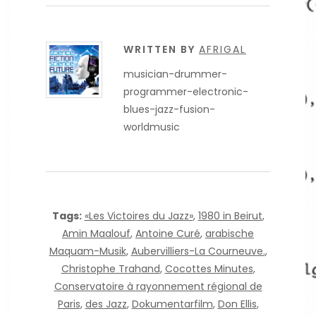
WRITTEN BY
AFRIGAL
musician-drummer-
programmer-electronic-
blues-jazz-fusion-
worldmusic
Tags:
«Les Victoires du Jazz»
,
1980 in Beirut
,
Amin Maalouf
,
Antoine Curé
,
arabische
Maquam-Musik
,
Aubervilliers-La Courneuve.
,
Christophe Trahand
,
Cocottes Minutes
,
Conservatoire à rayonnement régional de
Paris
,
des Jazz
,
Dokumentarfilm
,
Don Ellis
,