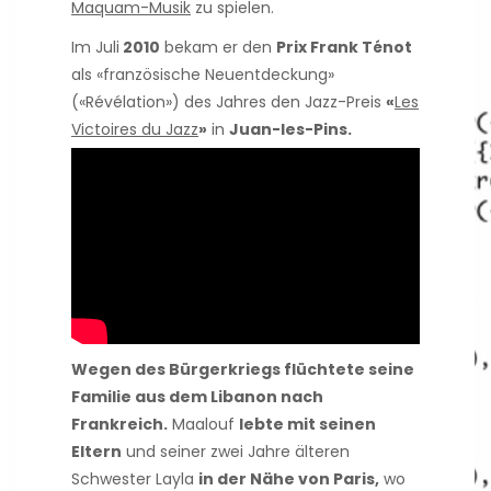
Maquam-Musik
zu spielen.
Im Juli
2010
bekam er den
Prix Frank Ténot
als «französische Neuentdeckung»
(«Révélation») des Jahres den Jazz-Preis
«
Les
Victoires du Jazz
»
in
Juan-les-Pins.
Wegen des Bürgerkriegs flüchtete seine
Familie aus dem Libanon nach
Frankreich.
Maalouf
lebte mit seinen
Eltern
und seiner zwei Jahre älteren
Schwester Layla
in der Nähe von Paris,
wo