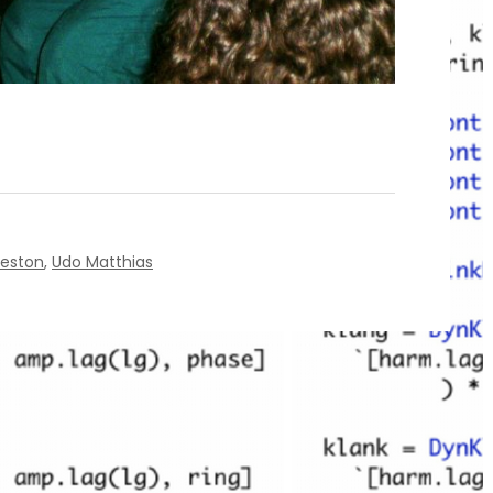
reston
,
Udo Matthias