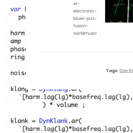
er-
electronic-
blues-jazz-
fusion-
worldmusic
Tags:
Don P