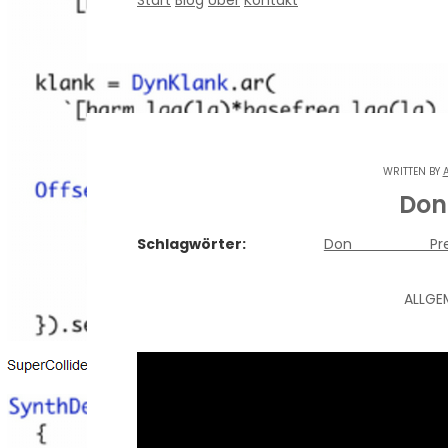
Start
Blog
Über
Kontakt
WRITTEN BY
Don
Schlagwörter:
Don Pres
ALLGE