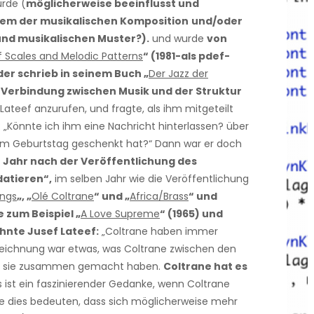
rde (
möglicherweise beeinflusst und
em der musikalischen Komposition
und/oder
nd musikalischen Muster?).
und wurde
von
f Scales and Melodic Patterns
“ (1981-als pdef-
er schrieb in seinem Buch „
Der Jazz der
Verbindung zwischen Musik und der Struktur
 Lateef anzurufen, und fragte, als ihm mitgeteilt
: „Könnte ich ihm eine Nachricht hinterlassen? über
um Geburtstag geschenkt hat?“ Dann war er doch
n Jahr nach der Veröffentlichung des
datieren“,
im selben Jahr wie die Veröffentlichung
ings
„, „
Olé Coltrane
“ und „
Africa/Brass
“ und
e zum Beispiel „
A Love Supreme
“ (1965) und
nte Jusef Lateef:
„Coltrane haben immer
Zeichnung war etwas, was Coltrane zwischen den
en sie zusammen gemacht haben.
Coltrane hat es
es ist ein faszinierender Gedanke, wenn Coltrane
e dies bedeuten, dass sich möglicherweise mehr