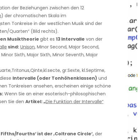
tation der Beziehungen zwischen den 12
n
) der chromatischen Skala im
gsten Tonkreise in der westlichen Musik sind der
ten/Quarten“ (Bild rechts).
hen Musiktheorie
gibt es
13 Intervalle
von der
alle
sind:
Unison
, Minor Second, Major Second,
h, Minor Sixth, Major Sixth, Minor Seventh, Major
arte,Tritonus,Qinte,kl.secte, gr.Sexte, kl.Septime,
diese
Intervalle (oder Tonhöhenklassen)
und
chen Tonkreisen ansehen, erscheinen einige schöne
s:
Wenn Sie an einer esoterisch-philosophischen
lesen Sie den
Artikel: „
Die Funktion der Intervalle“
Fifths/Fourths‘ ist der ‚Coltrane Circle‘,
der