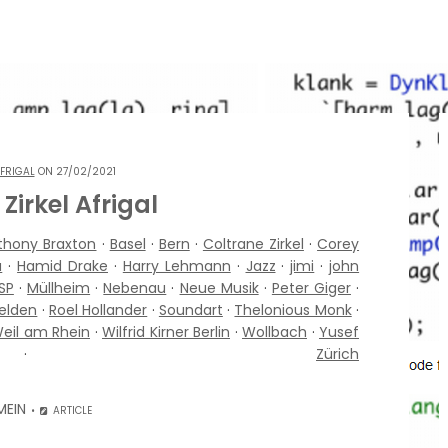
FRIGAL
ON 27/02/2021
Zirkel Afrigal
thony Braxton
·
Basel
·
Bern
·
Coltrane Zirkel
·
Corey
u
·
Hamid Drake
·
Harry Lehmann
·
Jazz
·
jimi
·
john
SP
·
Müllheim
·
Nebenau
·
Neue Musik
·
Peter Giger
·
elden
·
Roel Hollander
·
Soundart
·
Thelonious Monk
·
eil am Rhein
·
Wilfrid Kirner Berlin
·
Wollbach
·
Yusef
·
Zürich
MEIN
ARTICLE