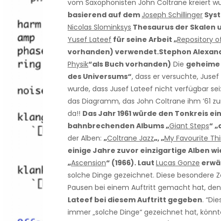
vom Saxophonisten John Coltrane kreiert wu
basierend auf dem
Joseph Schillinger
Syst
Nicolas Slominksys
Thesaurus der Skalen u
Yusef Lateef
für seine Arbeit „
Repository o
vorhanden) verwendet.
Stephon Alexand
Physik
“als Buch vorhanden)
Die
geheime 
des Universums“
, dass er versuchte, Jusef
wurde, dass Jusef Lateef nicht verfügbar sei
das Diagramm, das John Coltrane ihm ’61 z
da!!
Das Jahr 1961 würde den Tonkreis ei
bahnbrechenden Albums „
Giant Steps
“ „
der Alben:
„
Coltrane Jazz
„, „
My Favourite Th
einige Jahre zuvor einzigartige Alben wi
„
Ascension
“ (1966).
Laut
Lucas Gonze
erwäh
solche Dinge gezeichnet. Diese besondere 
Pausen bei einem Auftritt gemacht hat, d
Lateef bei diesem Auftritt gegeben
. “Di
immer „solche Dinge“ gezeichnet hat, könnt