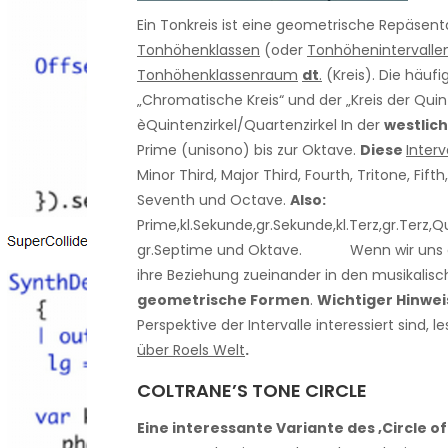
Ein Tonkreis ist eine geometrische Repäsen
Tonhöhenklassen
(oder
Tonhöhenintervalle
Tonhöhenklassenraum
dt
.
(Kreis). Die häufi
„Chromatische Kreis“ und der „Kreis der Quin
èQuintenzirkel/Quartenzirkel In der
westlic
Prime (unisono) bis zur Oktave.
Diese
Interv
Minor Third, Major Third, Fourth, Tritone, Fift
Seventh und Octave.
Also:
Prime,kl.Sekunde,gr.Sekunde,kl.Terz,gr.Terz,Qu
gr.Septime und Oktave. Wenn wir uns 
ihre Beziehung zueinander in den musikalis
geometrische Formen
.
Wichtiger Hinwei
Perspektive der Intervalle interessiert sind, 
über Roels Welt
.
COLTRANE’S TONE CIRCLE
Eine interessante Variante des ‚Circle of 