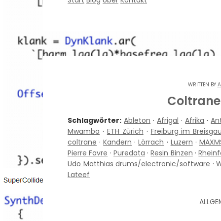
Start
Blog
Über
Kontakt
WRITTEN BY
A
Coltrane 
Schlagwörter:
Ableton
·
Afrigal
·
Afrika
·
An
Mwamba
·
ETH Zürich
·
Freiburg im Breisga
coltrane
·
Kandern
·
Lörrach
·
Luzern
·
MAXM
Pierre Favre
·
Puredata
·
Resin Binzen
·
Rheinf
Udo Matthias drums/electronic/software
·
W
Lateef
ALLGE