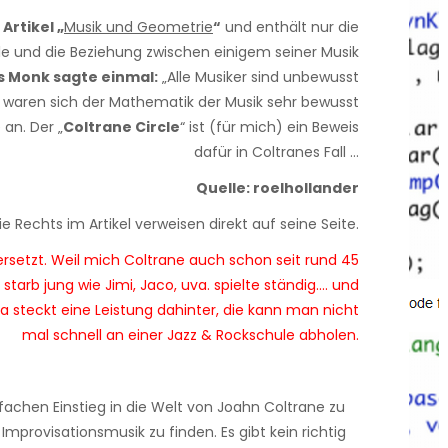
m
Artikel „
Musik und Geometrie
“
und enthält nur die
le und die Beziehung zwischen einigem seiner Musik
s Monk sagte einmal:
„Alle Musiker sind unbewusst
 waren sich der Mathematik der Musik sehr bewusst
an. Der „
Coltrane Circle
“ ist (für mich) ein Beweis
dafür in Coltranes Fall …
Quelle: roelhollander
ie Rechts im Artikel verweisen direkt auf seine Seite.
ersetzt. Weil mich Coltrane auch schon seit rund 45
starb jung wie Jimi, Jaco, uva. spielte ständig…. und
Da steckt eine Leistung dahinter, die kann man nicht
mal schnell an einer Jazz & Rockschule abholen.
infachen Einstieg in die Welt von Joahn Coltrane zu
mprovisationsmusik zu finden. Es gibt kein richtig