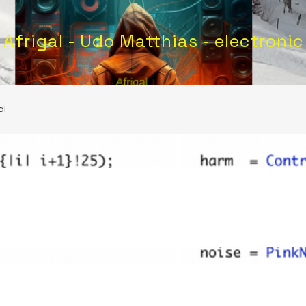
Afrigal - Udo Matthias - electronic
al