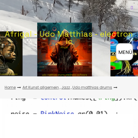
Skip
to
content
Afrigal - Udo Matthias - electron
ic
≡
MENÜ
Home
Art Kunst allgemein
,
Jazz
,
Udo matthias drums