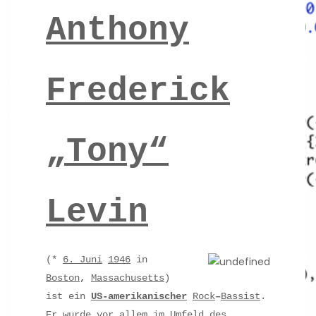
Anthony
Frederick
„Tony“
Levin
(*
6. Juni
1946
in
Boston
,
Massachusetts
)
ist ein
US-amerikanischer
Rock
–
Bassist
.
Er wurde vor allem im Umfeld des