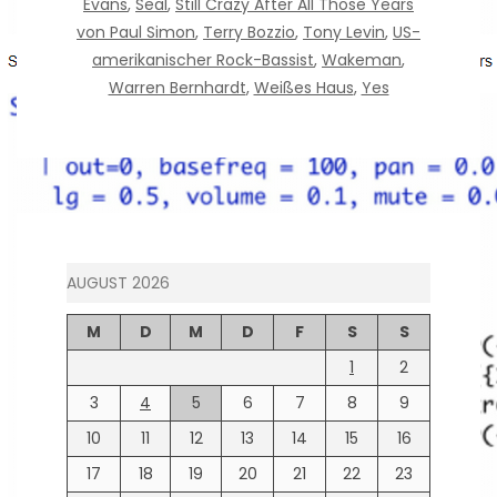
Evans
,
Seal
,
Still Crazy After All Those Years
von Paul Simon
,
Terry Bozzio
,
Tony Levin
,
US-
amerikanischer Rock-Bassist
,
Wakeman
,
Warren Bernhardt
,
Weißes Haus
,
Yes
AUGUST 2026
M
D
M
D
F
S
S
1
2
3
4
5
6
7
8
9
10
11
12
13
14
15
16
17
18
19
20
21
22
23