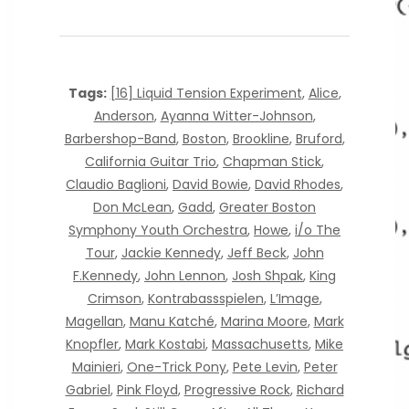
Tags:
[16] Liquid Tension Experiment
,
Alice
,
Anderson
,
Ayanna Witter-Johnson
,
Barbershop-Band
,
Boston
,
Brookline
,
Bruford
,
California Guitar Trio
,
Chapman Stick
,
Claudio Baglioni
,
David Bowie
,
David Rhodes
,
Don McLean
,
Gadd
,
Greater Boston
Symphony Youth Orchestra
,
Howe
,
i/o The
Tour
,
Jackie Kennedy
,
Jeff Beck
,
John
F.Kennedy
,
John Lennon
,
Josh Shpak
,
King
Crimson
,
Kontrabassspielen
,
L’Image
,
Magellan
,
Manu Katché
,
Marina Moore
,
Mark
Knopfler
,
Mark Kostabi
,
Massachusetts
,
Mike
Mainieri
,
One-Trick Pony
,
Pete Levin
,
Peter
Gabriel
,
Pink Floyd
,
Progressive Rock
,
Richard