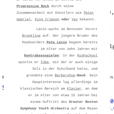
Progressive Rock
durch seine
Zusammenarbeit mit Künstlern wie
Peter
Gabriel
,
King Crimson
oder
Yes
bekannt.
Levin wuchs im Bostoner Vorort
Brookline
auf. Der jüngere Bruder des
Keyboarders
Pete Levin
begann bereits
im Alter von zehn Jahren mit
Kontrabassspielen
. In der
Highschool
spielte er
Tuba
, mit der er auch einige
Soli in der Schulband hatte, und
gründete eine
Barbershop
-Band
. Sein
Hauptinteresse lag allerdings im
klassischen Bereich am
Klavier
, an dem
er im Alter von etwa 15 Jahren bei
einem Auftritt des
Greater Boston
Symphony Youth Orchestra
auf dem Rasen