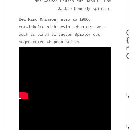
des
Weißen Hauses
für
John F
.
und
Jackie Kennedy
spielte.
Bei
King Crimson,
also ab 1980,
entwickelte sich Levin neben dem Bass-
auch zu einem virtuosen Spieler des
sogenannten
Chapman Sticks
.