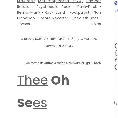
Krautrock
·
Metamorphosed (2020)
·
Panther
Rotate
·
Psychedelic Rock
·
Punk-Rock
·
Remix-Musik
·
Rock-Band
·
Rockpalast
·
San
Francisco
·
Smote Reverser
·
Thee Oh Sees
·
Tomas Dolas
.
.
.
AFRIGAL
NOISE
POSITIVE NEGATIVITÄT
UDO MATTHIAS
DRUMS
ARTICLE
udo matthias drums electronic software Afrigal Binzen
Thee
Oh
Se
es