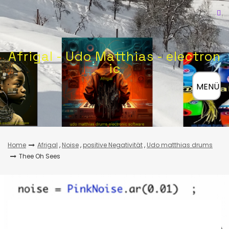
Skip
to
content
Afrigal - Udo Matthias - electron
ic
≡
MENÜ
Home
Afrigal
,
Noise
,
positive Negativität
,
Udo matthias drums
Thee Oh Sees