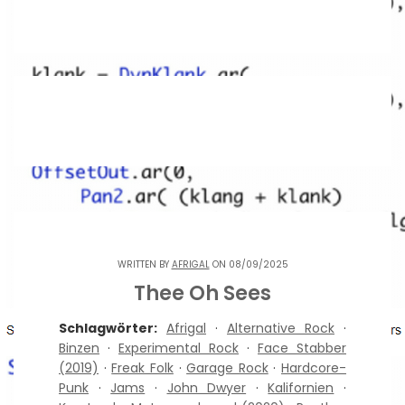
WRITTEN BY
AFRIGAL
ON 08/09/2025
Thee Oh Sees
Schlagwörter:
Afrigal
·
Alternative Rock
·
Binzen
·
Experimental Rock
·
Face Stabber
(2019)
·
Freak Folk
·
Garage Rock
·
Hardcore-
Punk
·
Jams
·
John Dwyer
·
Kalifornien
·