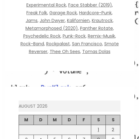
Experimental Rock
,
Face Stabber (2019)
,
Freak Folk
,
Garage Rock
,
Hardcore-Punk
,
Jams
,
John Dwyer
,
Kalifornien
,
Krautrock
,
Metamorphosed (2020)
,
Panther Rotate
,
Psychedelic Rock
,
Punk-Rock
,
Remix-Musik
,
Rock-Band
,
Rockpalast
,
San Francisco
,
Smote
Reverser
,
Thee Oh Sees
,
Tomas Dolas
AUGUST 2026
M
D
M
D
F
S
S
1
2