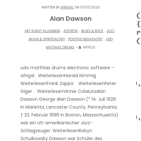
WRITTEN BY
AFRIGAL
ON 07/07/2020
Alan Dawson
.
.
.
.
ART KUNST ALLGEMEIN
ÄSTHETIK
BLUES & ROCK
JAZZ
.
.
MUSIK & SPIRITUALITÄT
POSITIVE NEGATIVITÄT
UDO
MATTHIAS DRUMS
ARTICLE
udo matthias drums electronic software –
afrigal WeiterlesenHarald Kimmig
WeiterlesenFrank Zappa WeiterlesenPeter
Giger WeiterlesenVinnie ColaiutaAlan
Dawson George Alan Dawson (* 14. Juli 1929
in Marietta, Lancaster County, Pennsylvania;
† 23. Februar 1996 in Boston, Massachusetts)
war ein US-amerikanischer Jazz-
Schlagzeuger. WeiterlesenRobyn
Schulkowsky Dawson war Schüler des