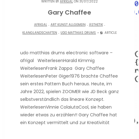
WRITTEN BY
AFRIGAL
ON 31/07/2022
Gary Chaffee
.
.
.
AFRIGAL
ART KUNST ALLGEMEIN
ÄSTHETIK
.
KLANGLANDSCHAFTEN
UDO MATTHIAS DRUMS
ARTICLE
udo matthias drums electronic software –
afrigal WeiterlesenHarald Kimmig
WeiterlesenFrank Zappa Gary Chaffee
WeiterlesenPeter Giger1976 brachte Chaffee
sein erstes Pattern Buch heraus. Heute, im
Jahre 2022, spielen ZOOMER wie JD Beck ganz
selbstverständlich das lineare Konzept.
WeiterlesenVinnie ColaiutaCool, sie haben
wieder etwas zu erzählen!! Gary Chaffee hat
ein Konzept vermittelt und zur Kreativität