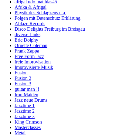
afrigal udo matthias#5
Afrika & Afrigal
Physik des Schlagzeus u.a.
Folgen mit Datenschutz Erklärung
Ablaze Records
Disco Delights Freiburg im Breisgau
diverse Links
Eric Dolphy
Ornette Coleman
Frank Zappa
Free Form Jazz
freie Improvisation
Improvisierte Musik
Fusion
Fusion 2
Fusion 3
guitar man !!
Iron Maiden
Jazz neue Drums
Jazztime 1
Jazztime 2
Jazztime 3
King Crimson
Masterclasses
Metal