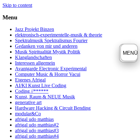
Skip to content
Menu
Jazz Projekt Binzen
elektronisch-experimentelle-musik & theorie
Spektralmusik Spektralismus Fourier
Gedanken von mir und anderen
Musik Spiritualität Mystik Politik
≡
MENÜ
Klanglandschaften
Interessen allgemein
Avantgarde Electronic Experimental
Computer Music & Horror Vacui
Eigenes Afrigal
AI/KI Kunst Live Coding
Coding //******
Kunst, Raum & NEUE Musik
generative art
Hardware Hacking & Circuit Bending
modular&Co
afrigal udo matthias
afrigal udo matthias#2
afrigal udo matthias#3
afrigal udo matthias#4