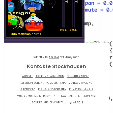
WRITTEN BY
AFRIGAL
ON 14/07/2020
Kontakte Stockhausen
.
.
.
AFRIGAL
ART KUNST ALLGEMEIN
COMPUTER MUSIC
.
.
ELEKTRONISCHE KLANGMUSIK
EXPERIMENTAL
HACKING
.
.
ELECTRONIC
KLANGLANDSCHAFTEN
KUNST RAUM NEUE
.
.
.
MUSIK
MUSIK & SPIRITUALITÄT
PSYCHOAKUSTIK
SOUNDART
.
SOUNDS AUS DEM WELTALL
ARTICLE