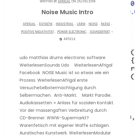
WRITTEN BY
AFRIGAL
ON 25/09/2018
Noise Music Intro
.
.
.
.
.
.
AFRIGAL
ÄSTHETIK
INDUSTRIAL
LÄRM
NOISE
NOISE
.
.
POSITIVE NEGATIVITÄT
POWER ELECTRONIC
SOUNDEFFEKT
ARTICLE
udo matthias drums electronic software
WeiterlesenSounds Udo WeiterlesenAfrigal
Facebook NOISE Music ist so etwas wie ein
Prozess. WeiterlesenAfrigal erste
VersucheSelbstermächtigung durch
Selbermachen. Anti-Markt. Markt Parodie.
Audiokassetten = Anlass für sozialen Kontakt.
Vor der massengaften Verbreitung durch
CD-Brenner. WWW-Supermarkt?
Warenfetisch mit eigener Waffe schlagen.
Auratisches Kunstwerk. WeiterlesenModular