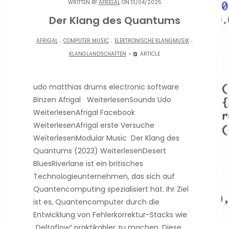
WRITTEN BY
AFRIGAL
ON 13/04/2025
Der Klang des Quantums
.
.
.
AFRIGAL
COMPUTER MUSIC
ELEKTRONISCHE KLANGMUSIK
KLANGLANDSCHAFTEN
ARTICLE
udo matthias drums electronic software
Binzen Afrigal WeiterlesenSounds Udo
WeiterlesenAfrigal Facebook
WeiterlesenAfrigal erste Versuche
WeiterlesenModular Music Der Klang des
Quantums (2023) WeiterlesenDesert
BluesRiverlane ist ein britisches
Technologieunternehmen, das sich auf
Quantencomputing spezialisiert hat. Ihr Ziel
ist es, Quantencomputer durch die
Entwicklung von Fehlerkorrektur-Stacks wie
„Deltaflow“ praktikabler zu machen. Diese