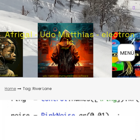
Skip
to
content
Afrigal - Udo Matthias - electron
ic
≡
MENÜ
Home
Tag: River Lane