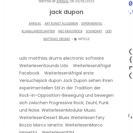
WRITTEN BY
AFRIGAL
ON 03/05/2022
jack dupon
.
.
.
AFRIGAL
ART KUNST ALLGEMEIN
EXPERIMENTAL
.
.
.
KLANGLANDSCHAFTEN
NEO KRAUTROCK
SOUNDART
UDO
MATTHIAS DRUMS
ARTICLE
udo matthias drums electronic software
WeiterlesenSounds Udo WeiterlesenAfrigal
Facebook WeiterlesenAfrigal erste
Versuchejack dupon Jack Dupon sehen ihren
experimentellen Stil in der Tradition der
Rock-in-Opposition-Bewegung und bewegen
sich zwischen Progressive Rock, Zeuhl, Punk
und Noise. WeiterlesenModular Music
WeiterlesenDesert Blues WeiterlesenTery
Bozzio Marco Ianetta WeiterlesenMarco
Iannetta WeiterlesenIDM