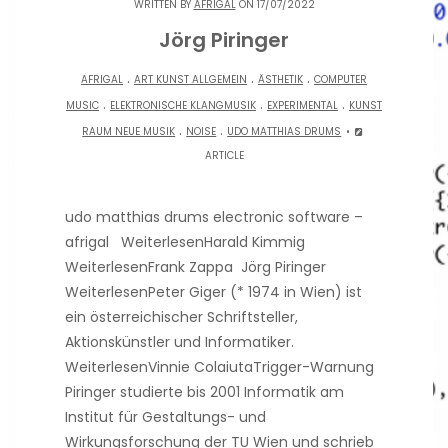
WRITTEN BY
AFRIGAL
ON 17/07/2022
Jörg Piringer
.
.
.
AFRIGAL
ART KUNST ALLGEMEIN
ÄSTHETIK
COMPUTER
.
.
.
MUSIC
ELEKTRONISCHE KLANGMUSIK
EXPERIMENTAL
KUNST
.
.
RAUM NEUE MUSIK
NOISE
UDO MATTHIAS DRUMS
ARTICLE
udo matthias drums electronic software –
afrigal WeiterlesenHarald Kimmig
WeiterlesenFrank Zappa Jörg Piringer
WeiterlesenPeter Giger (* 1974 in Wien) ist
ein österreichischer Schriftsteller,
Aktionskünstler und Informatiker.
WeiterlesenVinnie ColaiutaTrigger-Warnung
Piringer studierte bis 2001 Informatik am
Institut für Gestaltungs- und
Wirkungsforschung der TU Wien und schrieb