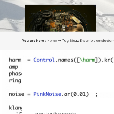
Skip
to
content
You are here :
Home
Tag: Nieuw Ensemble Amsterda