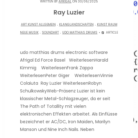
WRITTEN BY
AFRIGAL
ON 30/06/2025
Ray Luzier
.
.
ART KUNST ALLGEMEIN
KLANGLANDSCHAFTEN
KUNST RAUM
.
.
NEUE MUSIK
SOUNDART
UDO MATTHIAS DRUMS
ARTICLE
udo matthias drums electronic software
Afrigal Ed Force Basel WeiterlesenHarald
Kimmig WeiterlesenFrank Zappa
WeiterlesenPeter Giger WeiterlesenVinnie
Colaiuta Ray Luzier WeiterlesenRobyn
SchulkowskyWeb-Präsenz Luzier ist kein
klassischer Metal-Schlagzeuger, da er seit
The Path of Totallity mit vielen
elektronischen Effekten arbeitet. Als Einflüsse
bezeichnet er AC/DC, Iron Maiden, Marilyn
Manson und Nine Inch Nails. Neben