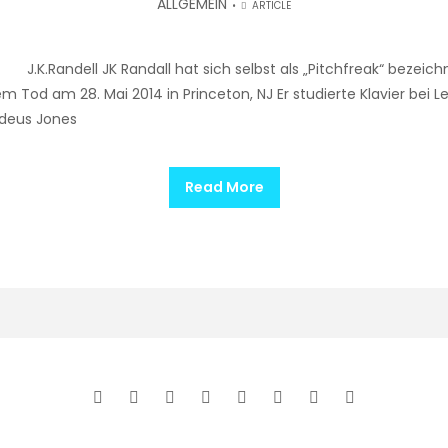
ALLGEMEIN
ARTICLE
.K.Randell JK Randall hat sich selbst als „Pitchfreak“ bezeichne
m Tod am 28. Mai 2014 in Princeton, NJ Er studierte Klavier bei
addeus Jones
Read More