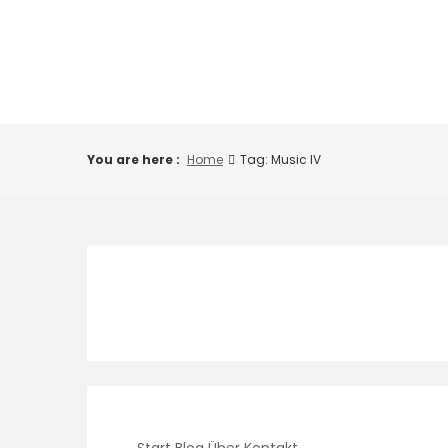
Skip
to
content
You are here :
Home
Tag: Music IV