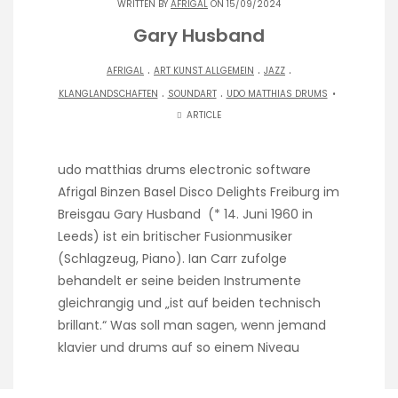
WRITTEN BY
AFRIGAL
ON 15/09/2024
Gary Husband
.
.
.
AFRIGAL
ART KUNST ALLGEMEIN
JAZZ
.
.
KLANGLANDSCHAFTEN
SOUNDART
UDO MATTHIAS DRUMS
ARTICLE
udo matthias drums electronic software
Afrigal Binzen Basel Disco Delights Freiburg im
Breisgau Gary Husband (* 14. Juni 1960 in
Leeds) ist ein britischer Fusionmusiker
(Schlagzeug, Piano). Ian Carr zufolge
behandelt er seine beiden Instrumente
gleichrangig und „ist auf beiden technisch
brillant.“ Was soll man sagen, wenn jemand
klavier und drums auf so einem Niveau