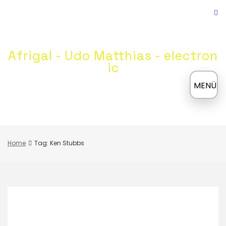
Skip
to
content
Afrigal - Udo Matthias - electron
ic
≡
MENÜ
Home
Tag: Ken Stubbs