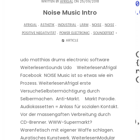
WRITTEN BY
AFRIGAL
ON 25/09/2018
Noise Music Intro
.
.
.
.
.
.
AFRIGAL
ÄSTHETIK
INDUSTRIAL
LÄRM
NOISE
NOISE
.
.
POSITIVE NEGATIVITÄT
POWER ELECTRONIC
SOUNDEFFEKT
ARTICLE
udo matthias drums electronic software
WeiterlesenSounds Udo WeiterlesenAfrigal
Facebook NOISE Music ist so etwas wie ein
Prozess. WeiterlesenAfrigal erste
VersucheSelbstermächtigung durch
Selbermachen. Anti-Markt. Markt Parodie.
Audiokassetten = Anlass für sozialen Kontakt.
Vor der massengaften Verbreitung durch
CD-Brenner. WWW-Supermarkt?
Warenfetisch mit eigener Waffe schlagen.
Auratisches Kunstwerk. WeiterlesenModular