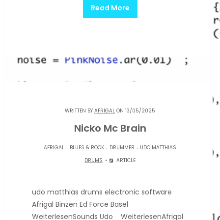
Read More
WRITTEN BY
AFRIGAL
ON 13/05/2025
Nicko Mc Brain
.
.
.
AFRIGAL
BLUES & ROCK
DRUMMER
UDO MATTHIAS
DRUMS
ARTICLE
udo matthias drums electronic software
Afrigal Binzen Ed Force Basel
WeiterlesenSounds Udo WeiterlesenAfrigal