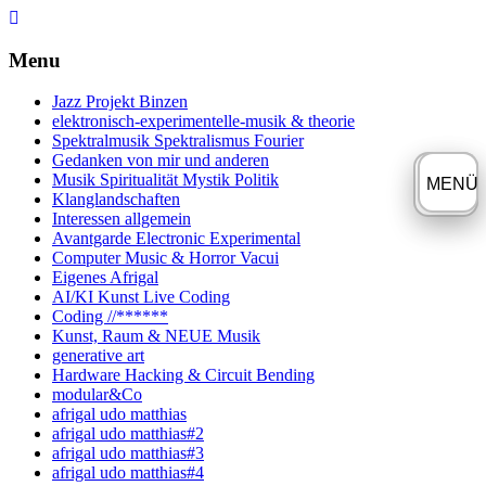
Skip
to
content
Menu
Jazz Projekt Binzen
elektronisch-experimentelle-musik & theorie
Spektralmusik Spektralismus Fourier
Gedanken von mir und anderen
Musik Spiritualität Mystik Politik
≡
MENÜ
Klanglandschaften
Interessen allgemein
Avantgarde Electronic Experimental
Computer Music & Horror Vacui
Eigenes Afrigal
AI/KI Kunst Live Coding
Coding //******
Kunst, Raum & NEUE Musik
generative art
Hardware Hacking & Circuit Bending
modular&Co
afrigal udo matthias
afrigal udo matthias#2
afrigal udo matthias#3
afrigal udo matthias#4