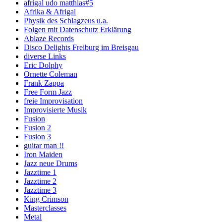
afrigal udo matthias#5
Afrika & Afrigal
Physik des Schlagzeus u.a.
Folgen mit Datenschutz Erklärung
Ablaze Records
Disco Delights Freiburg im Breisgau
diverse Links
Eric Dolphy
Ornette Coleman
Frank Zappa
Free Form Jazz
freie Improvisation
Improvisierte Musik
Fusion
Fusion 2
Fusion 3
guitar man !!
Iron Maiden
Jazz neue Drums
Jazztime 1
Jazztime 2
Jazztime 3
King Crimson
Masterclasses
Metal