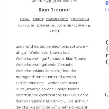
WRITTEN BY
AFRIGAL
ON 20/08/2022
Rian Treanor
.
.
.
AFRIGAL
ÄSTHETIK
COMPUTER MUSIC
ELEKTRONISCHE
.
.
KLANGMUSIK
EXPERIMENTAL
UDO MATTHIAS DRUMS
ARTICLE
udo matthias drums electronic software –
afrigal WeiterlesenSounds Udo
WeiterlesenAfrigal Facebook Rian Treanor
WeiterlesenAfrigal erste Versuche
WeiterlesenModular Music„Einer der
aufregendsten neuen Produzenten
Großbritanniens“ WeiterlesenDesert
Blues„Unvergleichliche, unergründlich
erfinderische elektronische Musik aus dem
Norden Englands“ Bummkat „… die sich auf
die Musikgeschichte von Sheffield bezieht