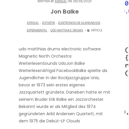
WRITTEN BY
AFRIGAL
ON 28/06/2023
Jon Balke
.
.
.
AFRIGAL
ÄSTHETIK
ELEKTRONISCHE KLANGMUSIK
.
EXPERIMENTAL
UDO MATTHIAS DRUMS
ARTICLE
udo matthias drums electronic software
Magnetic North Orchestra
WeiterlesenSounds UdoJon Balke
WeiterlesenAfrigal FacebookBalke spielte als
Jugendlicher in der Rockjazzgruppe Unis,
bevor er 1973 sein erstes eigenes
Jazzquartett gründete. Daneben hatte er mit
seinem Bruder Erik Balke ein Jazzorchester.
Bekannt wurde er als Mitglied des 1974
gegründeten Arild Andersen Quartett, mit
dem 1975 die Debüt-LP Clouds