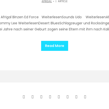
AFRIGAL
ARTICLE
 Afrigal Binzen Ed Force WeiterlesenSounds Udo WeiterlesenAf
my Lee WeiterlesenDesert BluesSchlagzeuger und Rocksänger e
 Jahre nach seiner Geburt zogen seine Eltern mit ihm nach Kali
Read More