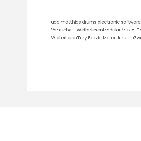
udo matthias drums electronic software
Versuche WeiterlesenModular Music Tom
WeiterlesenTery Bozzio Marco IanettaZwei