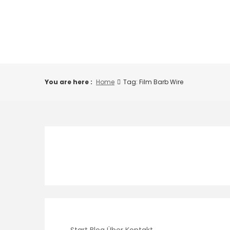
Skip
to
content
You are here :
Home
Tag: Film Barb Wire