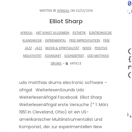
WRITTEN BY
AFRIGAL
ON 02/12/2019
Elliot Sharp
.
.
.
AFRIGAL
ART KUNST ALLGEMEIN
ÄSTHETIK
ELEKTRONISCHE
.
.
.
KLANGMUSIK
EXPERIMENTAL
FREE IMPROVISATION
FREE
.
.
.
.
JAZZ
JAZZ
MUSIK & SPIRITUALITÄT
NOISE
POSITIVE
.
.
.
NEGATIVITÄT
SOUNDART
SOUNDEFFEKT
UDO MATTHIAS
DRUMS
ARTICLE
udo matthias drums electronic software –
afrigal WeiterlesenSounds Udo
WeiterlesenAfrigal Facebook Elliot Sharp
WeiterlesenAfrigal erste Versuche (* 1. März
1951 in Cleveland, Ohio) ist ein US-
amerikanischer Multiinstrumentalist und
Komponist, der zur experimentellen New