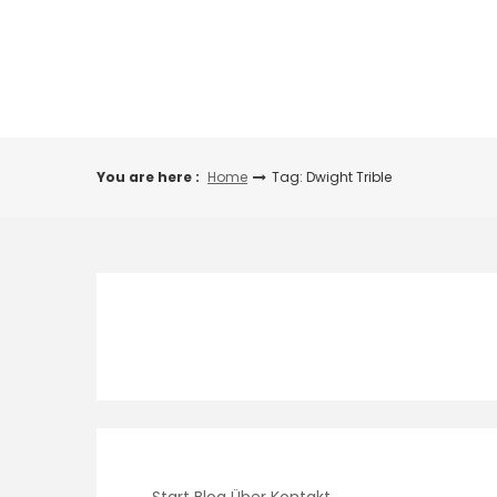
Skip
to
content
You are here :
Home
Tag: Dwight Trible