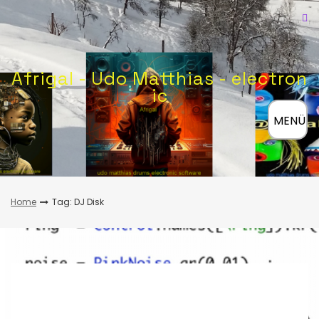
Skip
to
content
Afrigal - Udo Matthias - electron
ic
≡
MENÜ
Home
Tag: DJ Disk