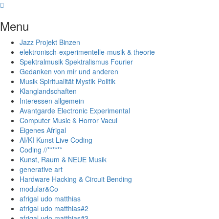
Skip
to
Menu
content
Jazz Projekt Binzen
elektronisch-experimentelle-musik & theorie
Spektralmusik Spektralismus Fourier
Gedanken von mir und anderen
Musik Spiritualität Mystik Politik
Klanglandschaften
Interessen allgemein
Avantgarde Electronic Experimental
Computer Music & Horror Vacui
Eigenes Afrigal
AI/KI Kunst Live Coding
Coding //******
Kunst, Raum & NEUE Musik
generative art
Hardware Hacking & Circuit Bending
modular&Co
afrigal udo matthias
afrigal udo matthias#2
afrigal udo matthias#3