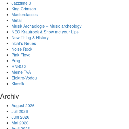
Jazztime 3
King Crimson
Masterclasses
Metal
Musik Archäologie – Music archeology
NEO Krautrock & Show me your Lips
New Thing & History
nicht’s Neues
Noise Rock
Pink Floyd
Prog
RNBO 2
Meine TvA
Elektro-Vodou
Klassik
Archiv
August 2026
Juli 2026
Juni 2026
Mai 2026
April 2026