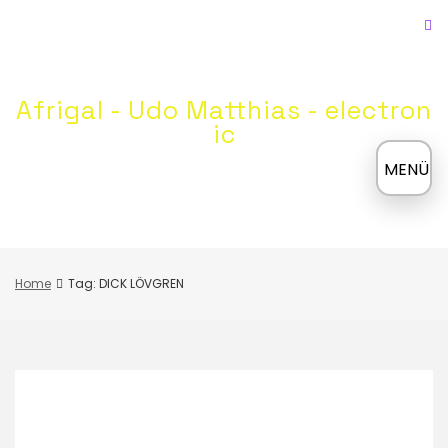
Skip
to
content
Afrigal - Udo Matthias - electron
ic
≡
MENÜ
Home
Tag: DICK LÖVGREN