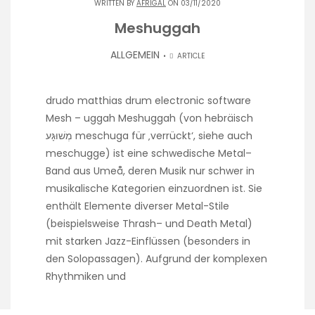
WRITTEN BY
AFRIGAL
ON 03/11/2020
Meshuggah
ALLGEMEIN
ARTICLE
drudo matthias drum electronic software
Mesh – uggah Meshuggah (von hebräisch
מְשׁוּגָּע meschuga für ‚verrückt‘, siehe auch
meschugge) ist eine schwedische Metal–
Band aus Umeå, deren Musik nur schwer in
musikalische Kategorien einzuordnen ist. Sie
enthält Elemente diverser Metal-Stile
(beispielsweise Thrash– und Death Metal)
mit starken Jazz-Einflüssen (besonders in
den Solopassagen). Aufgrund der komplexen
Rhythmiken und