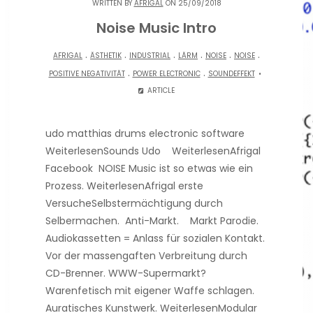
WRITTEN BY
AFRIGAL
ON 25/09/2018
Noise Music Intro
.
.
.
.
.
.
AFRIGAL
ÄSTHETIK
INDUSTRIAL
LÄRM
NOISE
NOISE
.
.
POSITIVE NEGATIVITÄT
POWER ELECTRONIC
SOUNDEFFEKT
ARTICLE
udo matthias drums electronic software
WeiterlesenSounds Udo WeiterlesenAfrigal
Facebook NOISE Music ist so etwas wie ein
Prozess. WeiterlesenAfrigal erste
VersucheSelbstermächtigung durch
Selbermachen. Anti-Markt. Markt Parodie.
Audiokassetten = Anlass für sozialen Kontakt.
Vor der massengaften Verbreitung durch
CD-Brenner. WWW-Supermarkt?
Warenfetisch mit eigener Waffe schlagen.
Auratisches Kunstwerk. WeiterlesenModular