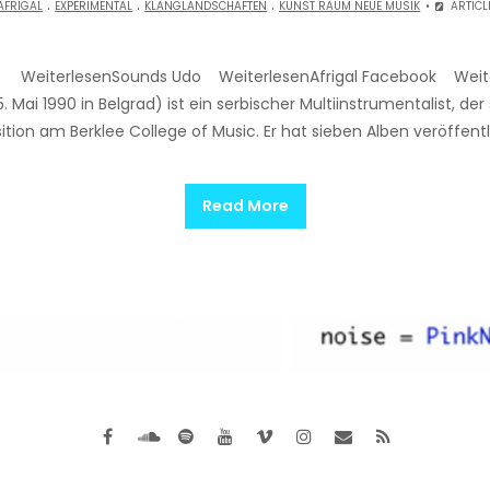
.
.
.
AFRIGAL
EXPERIMENTAL
KLANGLANDSCHAFTEN
KUNST RAUM NEUE MUSIK
ARTICL
e WeiterlesenSounds Udo WeiterlesenAfrigal Facebook Weiter
ai 1990 in Belgrad) ist ein serbischer Multiinstrumentalist, der s
tion am Berklee College of Music. Er hat sieben Alben veröffentl
Read More