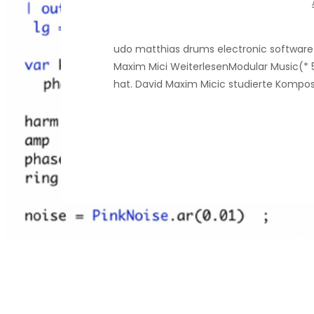
udo matthias drums electronic softwar
Maxim Mici WeiterlesenModular Music(* 5. M
hat. David Maxim Micic studierte Komposi