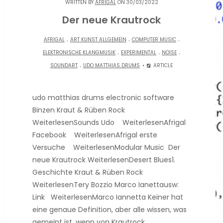
WRITTEN BY
AFRIGAL
ON 30/03/2022
Der neue Krautrock
.
.
.
AFRIGAL
ART KUNST ALLGEMEIN
COMPUTER MUSIC
.
.
.
ELEKTRONISCHE KLANGMUSIK
EXPERIMENTAL
NOISE
.
SOUNDART
UDO MATTHIAS DRUMS
ARTICLE
udo matthias drums electronic software
Binzen Kraut & Rüben Rock
WeiterlesenSounds Udo WeiterlesenAfrigal
Facebook WeiterlesenAfrigal erste
Versuche WeiterlesenModular Music Der
neue Krautrock WeiterlesenDesert Blues1.
Geschichte Kraut & Rüben Rock
WeiterlesenTery Bozzio Marco Ianettausw:
Link WeiterlesenMarco Iannetta Keiner hat
eine genaue Definition, aber alle wissen, was
gemeint ist, wenn von Krautrock