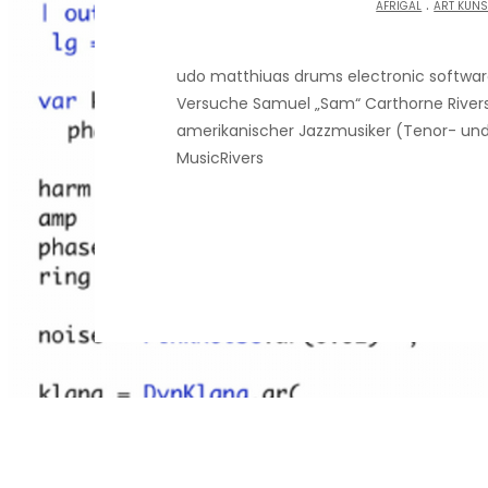
.
AFRIGAL
ART KUNS
udo matthiuas drums electronic softwar
Versuche Samuel „Sam“ Carthorne Rivers (
amerikanischer Jazzmusiker (Tenor- und 
MusicRivers