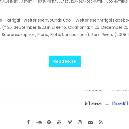
.
.
.
.
.
T ALLGEMEIN
ÄSTHETIK
EXPERIMENTAL
JAZZ
KLANGLANDSCHAFTEN
UDO MATTHIAS
e – afrigal WeiterlesenSounds Udo WeiterlesenAfrigal Faceboo
* 25. September 1923 in El Reno, Oklahoma; † 26. Dezember 2011 
Sopransaxophon, Piano, Flöte, Komposition). Sam Rivers (2008. 
Read More