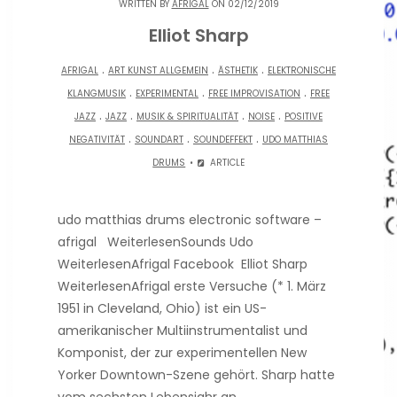
WRITTEN BY
AFRIGAL
ON 02/12/2019
Elliot Sharp
.
.
.
AFRIGAL
ART KUNST ALLGEMEIN
ÄSTHETIK
ELEKTRONISCHE
.
.
.
KLANGMUSIK
EXPERIMENTAL
FREE IMPROVISATION
FREE
.
.
.
.
JAZZ
JAZZ
MUSIK & SPIRITUALITÄT
NOISE
POSITIVE
.
.
.
NEGATIVITÄT
SOUNDART
SOUNDEFFEKT
UDO MATTHIAS
DRUMS
ARTICLE
udo matthias drums electronic software –
afrigal WeiterlesenSounds Udo
WeiterlesenAfrigal Facebook Elliot Sharp
WeiterlesenAfrigal erste Versuche (* 1. März
1951 in Cleveland, Ohio) ist ein US-
amerikanischer Multiinstrumentalist und
Komponist, der zur experimentellen New
Yorker Downtown-Szene gehört. Sharp hatte