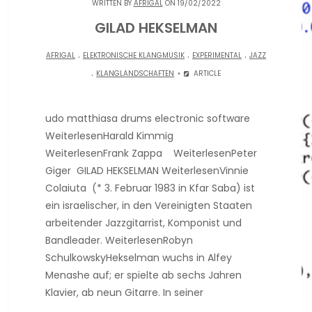
WRITTEN BY
AFRIGAL
ON 19/02/2022
GILAD HEKSELMAN
.
.
.
AFRIGAL
ELEKTRONISCHE KLANGMUSIK
EXPERIMENTAL
JAZZ
.
KLANGLANDSCHAFTEN
ARTICLE
udo matthiasa drums electronic software
WeiterlesenHarald Kimmig
WeiterlesenFrank Zappa WeiterlesenPeter
Giger GILAD HEKSELMAN WeiterlesenVinnie
Colaiuta (* 3. Februar 1983 in Kfar Saba) ist
ein israelischer, in den Vereinigten Staaten
arbeitender Jazzgitarrist, Komponist und
Bandleader. WeiterlesenRobyn
SchulkowskyHekselman wuchs in Alfey
Menashe auf; er spielte ab sechs Jahren
Klavier, ab neun Gitarre. In seiner