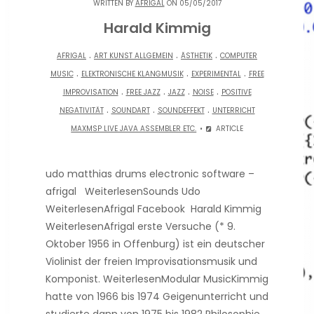
WRITTEN BY
AFRIGAL
ON 05/05/2017
Harald Kimmig
.
.
.
AFRIGAL
ART KUNST ALLGEMEIN
ÄSTHETIK
COMPUTER
.
.
.
MUSIC
ELEKTRONISCHE KLANGMUSIK
EXPERIMENTAL
FREE
.
.
.
.
IMPROVISATION
FREE JAZZ
JAZZ
NOISE
POSITIVE
.
.
.
NEGATIVITÄT
SOUNDART
SOUNDEFFEKT
UNTERRICHT
MAXMSP LIVE JAVA ASSEMBLER ETC.
ARTICLE
udo matthias drums electronic software –
afrigal WeiterlesenSounds Udo
WeiterlesenAfrigal Facebook Harald Kimmig
WeiterlesenAfrigal erste Versuche (* 9.
Oktober 1956 in Offenburg) ist ein deutscher
Violinist der freien Improvisationsmusik und
Komponist. WeiterlesenModular MusicKimmig
hatte von 1966 bis 1974 Geigenunterricht und