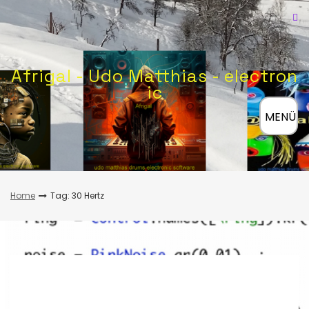
Skip
to
content
Afrigal - Udo Matthias - electron
ic
≡
MENÜ
Home
Tag: 30 Hertz