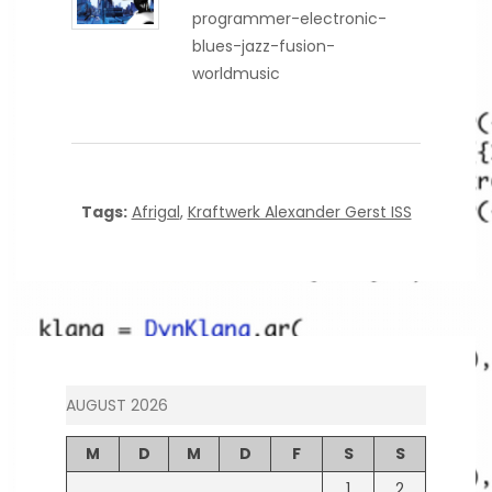
programmer-electronic-
blues-jazz-fusion-
worldmusic
Tags:
Afrigal
,
Kraftwerk Alexander Gerst ISS
AUGUST 2026
M
D
M
D
F
S
S
1
2