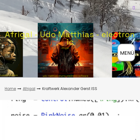
Skip
to
content
Afrigal - Udo Matthias - electron
ic
≡
MENÜ
Home
Afrigal
Kraftwerk Alexander Gerst ISS