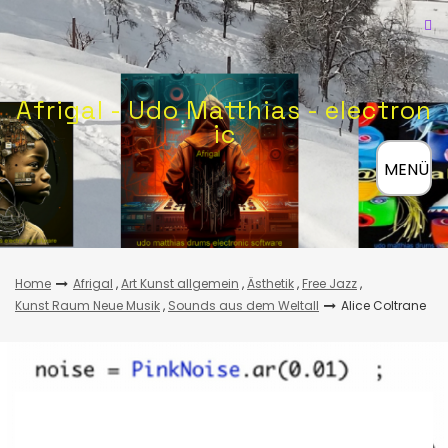
Skip
to
content
Afrigal - Udo Matthias - electron
ic
≡
MENÜ
Home
Afrigal
,
Art Kunst allgemein
,
Ästhetik
,
Free Jazz
,
Kunst Raum Neue Musik
,
Sounds aus dem Weltall
Alice Coltrane