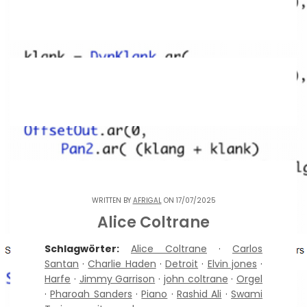
WRITTEN BY
AFRIGAL
ON 17/07/2025
Alice Coltrane
Schlagwörter:
Alice Coltrane
·
Carlos
Santan
·
Charlie Haden
·
Detroit
·
Elvin jones
·
Harfe
·
Jimmy Garrison
·
john coltrane
·
Orgel
·
Pharoah Sanders
·
Piano
·
Rashid Ali
·
Swami