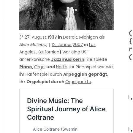
(*
27. August
1937
in
Detroit
,
Michigan
als
Alice McLeod
;
†
12. Januar
2007
in
Los
Angeles
,
Kalifornien
)
war eine US-
amerikanische
Jazzmusikerin
. Sie spielte
Piano
,
Orgel
und
Harfe
. Ihr Pianospiel war wie
ihr Harfenspiel durch
Arpeggien
geprägt,
ihr Orgelspiel durch
Orgelpunkte
.