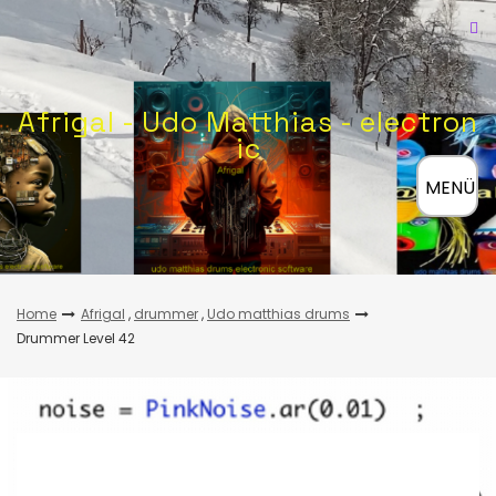
Skip
to
content
Afrigal - Udo Matthias - electron
ic
≡
MENÜ
Home
Afrigal
,
drummer
,
Udo matthias drums
Drummer Level 42