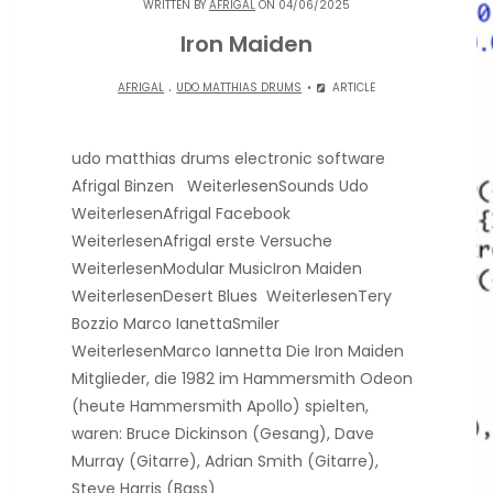
WRITTEN BY
AFRIGAL
ON 04/06/2025
Iron Maiden
.
AFRIGAL
UDO MATTHIAS DRUMS
ARTICLE
udo matthias drums electronic software
Afrigal Binzen WeiterlesenSounds Udo
WeiterlesenAfrigal Facebook
WeiterlesenAfrigal erste Versuche
WeiterlesenModular MusicIron Maiden
WeiterlesenDesert Blues WeiterlesenTery
Bozzio Marco IanettaSmiler
WeiterlesenMarco Iannetta Die Iron Maiden
Mitglieder, die 1982 im Hammersmith Odeon
(heute Hammersmith Apollo) spielten,
waren: Bruce Dickinson (Gesang), Dave
Murray (Gitarre), Adrian Smith (Gitarre),
Steve Harris (Bass)